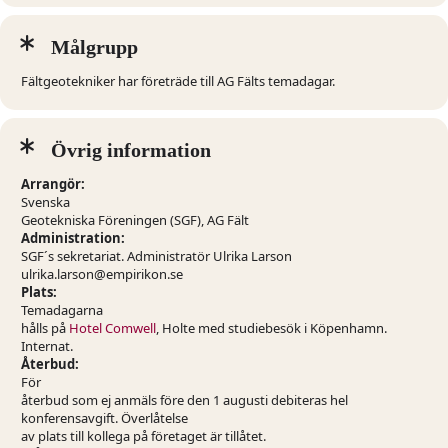
Tänk på:
Målgrupp
Ta med skyddshjälm, skyddsglasögon, varseljacka/väst och
skyddsskor till studiebesöket.
Fältgeotekniker har företräde till AG Fälts temadagar.
Övrig information
Arrangör:
Svenska
Geotekniska Föreningen (SGF), AG Fält
Administration:
SGF´s sekretariat. Administratör Ulrika Larson
ulrika.larson@empirikon.se
Plats:
Temadagarna
hålls på
Hotel Comwell
, Holte med studiebesök i Köpenhamn.
Internat.
Återbud:
För
återbud som ej anmäls före den 1 augusti debiteras hel
konferensavgift. Överlåtelse
av plats till kollega på företaget är tillåtet.