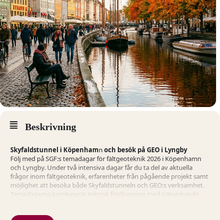
Beskrivning
Skyfaldstunnel i Köpenham
n
och besök på GEO i Lyngby
Följ med på SGF:s temadagar för fältgeoteknik 2026 i Köpenhamn
och Lyngby. Under två intensiva dagar får du ta del av aktuella
frågor inom fältgeoteknik, erfarenheter från pågående projekt samt
möjlighet att besöka både Skyfaldstunneln och GEO:s verksamhet.
Temadagarna kombinerar teknisk fördjupning med nätverkande
och praktiska inslag i fält.